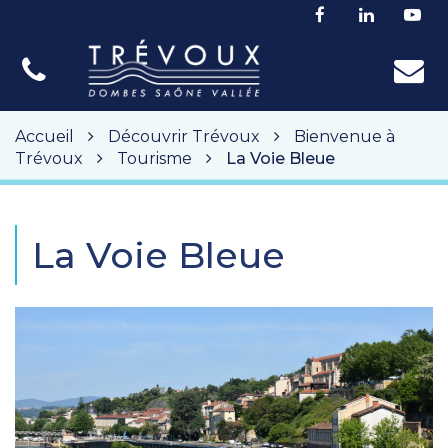
Gestion des traceurs
Lien
Lien
Lie
vers
vers
ver
le
le
la
compte
compte
cha
Facebook
Linkedin
Yo
Accueil
Découvrir Trévoux
Bienvenue à
Trévoux
Tourisme
La Voie Bleue
La Voie Bleue