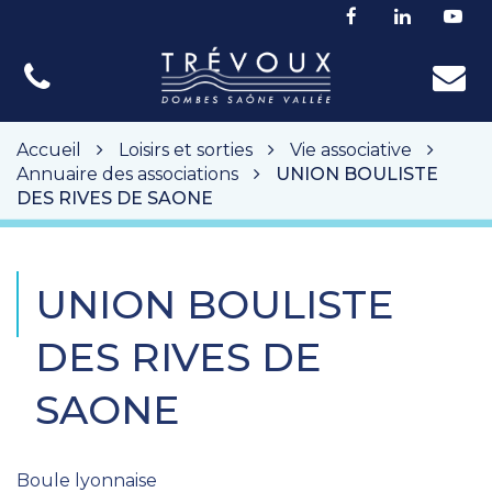
Gestion des traceurs
Lien
Lien
Lie
vers
vers
ver
le
le
la
compte
compte
cha
Facebook
Linkedin
Yo
Accueil
Loisirs et sorties
Vie associative
Annuaire des associations
UNION BOULISTE
DES RIVES DE SAONE
UNION BOULISTE
DES RIVES DE
SAONE
Boule lyonnaise