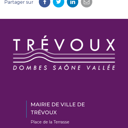
Partager sur
Partager
Partager
Partager
Partager
sur
sur
sur
par
Facebook
Twitter
LinkedIn
email
MAIRIE DE VILLE DE
TRÉVOUX
Place de la Terrasse