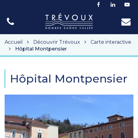
Gestion des traceurs
Lien
Lien
Lie
vers
vers
ver
le
le
la
compte
compte
cha
Facebook
Linkedin
Yo
Accueil
Découvrir Trévoux
Carte interactive
Hôpital Montpensier
Hôpital Montpensier