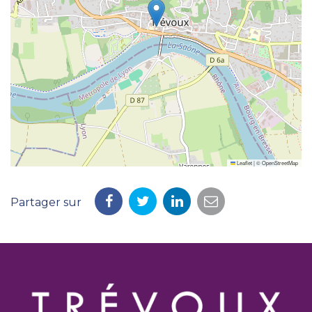
Leaflet
|
©
OpenStreetMap
Partager sur
Partager
Partager
Partager
Partager
sur
sur
sur
par
Facebook
Twitter
LinkedIn
email