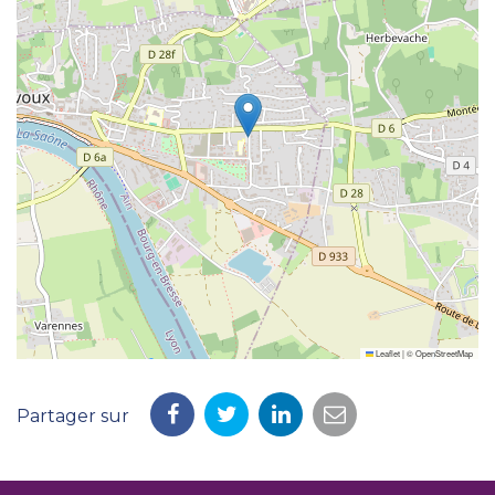
Leaflet
|
©
OpenStreetMap
Partager sur
Partager
Partager
Partager
Partager
sur
sur
sur
par
Facebook
Twitter
LinkedIn
email