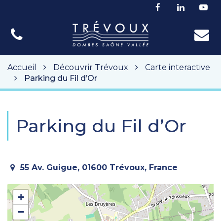
Gestion des traceurs
Lien
Lien
Lie
vers
vers
ver
le
le
la
compte
compte
cha
Facebook
Linkedin
Yo
Accueil
Découvrir Trévoux
Carte interactive
Parking du Fil d’Or
Parking du Fil d’Or
55 Av. Guigue, 01600 Trévoux, France
+
−