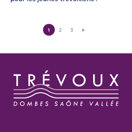
1
2
3
Page
suivante